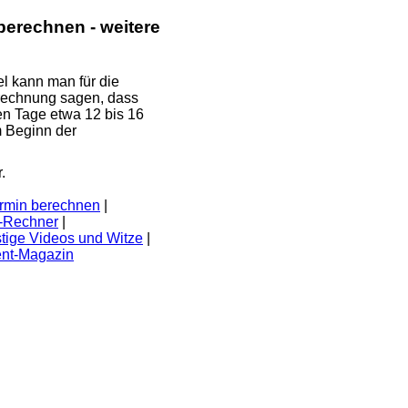
berechnen - weitere
el kann man für die
rechnung sagen, dass
en Tage etwa 12 bis 16
 Beginn der
.
ermin berechnen
|
-Rechner
|
ustige Videos und Witze
|
ent-Magazin