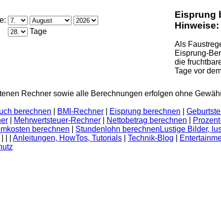
Eisprung 
e:
Hinweise:
Tage
Als Faustreg
Eisprung-Be
die fruchtbar
Tage vor dem
enen Rechner sowie alle Berechnungen erfolgen ohne Gewähr
uch berechnen
|
BMI-Rechner
|
Eisprung berechnen
|
Geburtst
er
|
Mehrwertsteuer-Rechner
|
Nettobetrag berechnen
|
Prozent
omkosten berechnen
|
Stundenlohn berechnen
Lustige Bilder, l
|
|
|
Anleitungen, HowTos, Tutorials
|
Technik-Blog
|
Entertainm
hutz